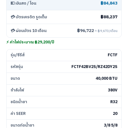
฿84,843
💵 เงินสด / โอน
฿88,237
💳 บัตรเครดิต รูดเต็ม
฿96,722
💳 ผ่อนบัตร 10 เดือน
≈ ฿9,673/เดือน
⚡ ค่าไฟประมาณ ฿29,200/ปี
รุ่น/ซีรีส์
FCTF
รหัสรุ่น
FCTF42BV2S/RZ42DY2S
ขนาด
40,000 BTU
กำลังไฟ
380V
ชนิดน้ำยา
R32
ค่า SEER
20
ขนาดท่อน้ำยา
3/8 5/8