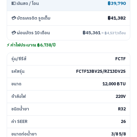
฿39,790
💵 เงินสด / โอน
฿41,382
💳 บัตรเครดิต รูดเต็ม
฿45,361
💳 ผ่อนบัตร 10 เดือน
≈ ฿4,537/เดือน
⚡ ค่าไฟประมาณ ฿6,738/ปี
รุ่น/ซีรีส์
FCTF
รหัสรุ่น
FCTF13BV2S/RZ13DV2S
ขนาด
12,000 BTU
กำลังไฟ
220V
ชนิดน้ำยา
R32
ค่า SEER
26
ขนาดท่อน้ำยา
3/8 5/8