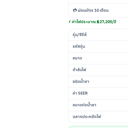
💳 ผ่อนบัตร 10 เดือน
⚡ ค่าไฟประมาณ ฿27,205/ปี
รุ่น/ซีรีส์
รหัสรุ่น
ขนาด
กำลังไฟ
ชนิดน้ำยา
ค่า SEER
ขนาดท่อน้ำยา
ฉลากประหยัดไฟ