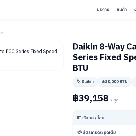
บริการ
สินค้า
าศ
Daikin 8-Way C
Series Fixed Sp
BTU
🏷️ Daikin
❄️ 30,000 BTU
฿39,158
/ ชุด
💵 เงินสด / โอน
💳 บัตรเครดิต รูดเต็ม