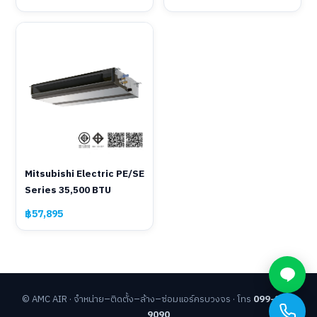
Mitsubishi Electric PE/SE
Series 35,500 BTU
฿57,895
© AMC AIR · จำหน่าย–ติดตั้ง–ล้าง–ซ่อมแอร์ครบวงจร · โทร
099-262-
9090