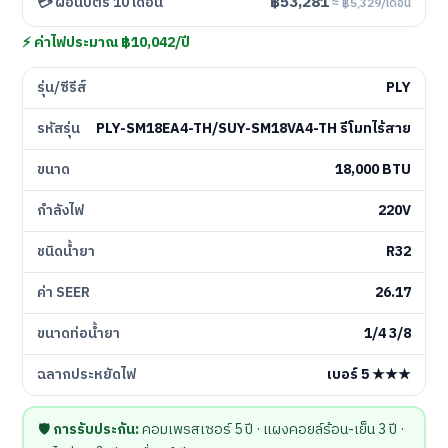
฿53,281
💳 ผ่อนบัตร 10 เดือน
≈ ฿5,329/เดือน
⚡ ค่าไฟประมาณ ฿10,042/ปี
รุ่น/ซีรีส์
PLY
รหัสรุ่น
PLY-SM18EA4-TH/SUY-SM18VA4-TH รีโมทไร้สาย
ขนาด
18,000 BTU
กำลังไฟ
220V
ชนิดน้ำยา
R32
ค่า SEER
26.17
ขนาดท่อน้ำยา
1/4 3/8
ฉลากประหยัดไฟ
เบอร์ 5 ★★★
🛡️
การรับประกัน:
คอมเพรสเซอร์ 5 ปี · แผงคอยล์ร้อน-เย็น 3 ปี ·