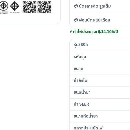
💳 บัตรเครดิต รูดเต็ม
💳 ผ่อนบัตร 10 เดือน
⚡ ค่าไฟประมาณ ฿14,106/ปี
รุ่น/ซีรีส์
รหัสรุ่น
ขนาด
กำลังไฟ
ชนิดน้ำยา
ค่า SEER
ขนาดท่อน้ำยา
ฉลากประหยัดไฟ