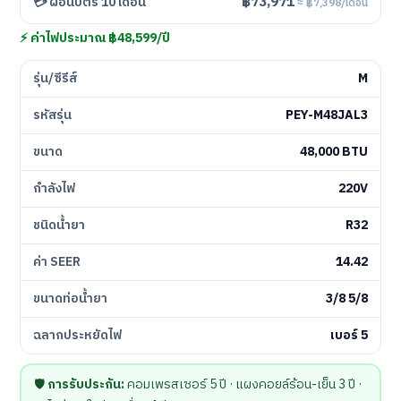
฿73,971
💳 ผ่อนบัตร 10 เดือน
≈ ฿7,398/เดือน
⚡ ค่าไฟประมาณ ฿48,599/ปี
รุ่น/ซีรีส์
M
รหัสรุ่น
PEY-M48JAL3
ขนาด
48,000 BTU
กำลังไฟ
220V
ชนิดน้ำยา
R32
ค่า SEER
14.42
ขนาดท่อน้ำยา
3/8 5/8
ฉลากประหยัดไฟ
เบอร์ 5
🛡️
การรับประกัน:
คอมเพรสเซอร์ 5 ปี · แผงคอยล์ร้อน-เย็น 3 ปี ·