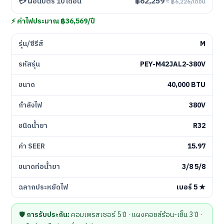
฿62,259
💳 ผ่อนบัตร 10 เดือน
≈ ฿6,226/เดือน
⚡ ค่าไฟประมาณ ฿36,569/ปี
รุ่น/ซีรีส์
M
รหัสรุ่น
PEY-M42JAL2-380V
ขนาด
40,000 BTU
กำลังไฟ
380V
ชนิดน้ำยา
R32
ค่า SEER
15.97
ขนาดท่อน้ำยา
3/8 5/8
ฉลากประหยัดไฟ
เบอร์ 5 ★
🛡️
การรับประกัน:
คอมเพรสเซอร์ 5 ปี · แผงคอยล์ร้อน-เย็น 3 ปี ·