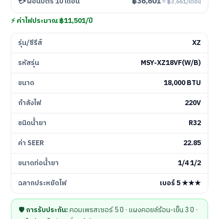
฿36,601
💳 ผ่อนบัตร 10 เดือน
≈ ฿3,661/เดือน
⚡ ค่าไฟประมาณ ฿11,501/ปี
รุ่น/ซีรีส์
XZ
รหัสรุ่น
MSY-XZ18VF(W/B)
ขนาด
18,000 BTU
กำลังไฟ
220V
ชนิดน้ำยา
R32
ค่า SEER
22.85
ขนาดท่อน้ำยา
1/4 1/2
ฉลากประหยัดไฟ
เบอร์ 5 ★★★
🛡️
การรับประกัน:
คอมเพรสเซอร์ 5 ปี · แผงคอยล์ร้อน-เย็น 3 ปี ·