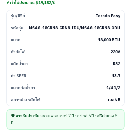
⚡ ค่าไฟประมาณ ฿19,182/ปี
รุ่น/ซีรีส์
Torndo Easy
รหัสรุ่น
MSAG-18CRN8-CRN8-IDU/MSAG-18CRN8-ODU
ขนาด
18,000 BTU
กำลังไฟ
220V
ชนิดน้ำยา
R32
ค่า SEER
13.7
ขนาดท่อน้ำยา
1/4 1/2
ฉลากประหยัดไฟ
เบอร์ 5
🛡️
การรับประกัน:
คอมเพรสเซอร์ 7 ปี · อะไหล่ 5 ปี · ฟรีค่าแรง 5
ปี