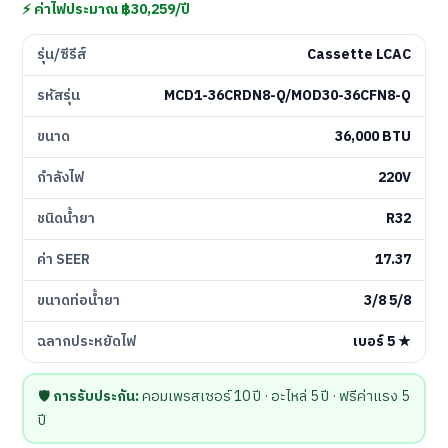
⚡ ค่าไฟประมาณ ฿30,259/ปี
รุ่น/ซีรีส์
Cassette LCAC
รหัสรุ่น
MCD1-36CRDN8-Q/MOD30-36CFN8-Q
ขนาด
36,000 BTU
กำลังไฟ
220V
ชนิดน้ำยา
R32
ค่า SEER
17.37
ขนาดท่อน้ำยา
3/8 5/8
ฉลากประหยัดไฟ
เบอร์ 5 ★
🛡️
การรับประกัน:
คอมเพรสเซอร์ 10 ปี · อะไหล่ 5 ปี · ฟรีค่าแรง 5
ปี