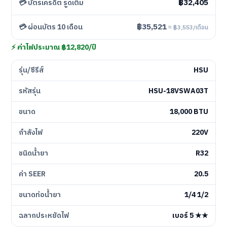
฿32,405
💳 บัตรเครดิต รูดเต็ม
฿35,521
💳 ผ่อนบัตร 10 เดือน
≈ ฿3,553/เดือน
⚡ ค่าไฟประมาณ ฿12,820/ปี
รุ่น/ซีรีส์
HSU
รหัสรุ่น
HSU-18VSWA03T
ขนาด
18,000 BTU
กำลังไฟ
220V
ชนิดน้ำยา
R32
ค่า SEER
20.5
ขนาดท่อน้ำยา
1/4 1/2
ฉลากประหยัดไฟ
เบอร์ 5 ★★