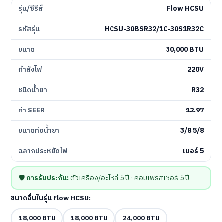
รุ่น/ซีรีส์
Flow HCSU
รหัสรุ่น
HCSU-30BSR32/1C-30S1R32C
ขนาด
30,000 BTU
กำลังไฟ
220V
ชนิดน้ำยา
R32
ค่า SEER
12.97
ขนาดท่อน้ำยา
3/8 5/8
ฉลากประหยัดไฟ
เบอร์ 5
🛡️
การรับประกัน:
ตัวเครื่อง/อะไหล่ 5 ปี · คอมเพรสเซอร์ 5 ปี
ขนาดอื่นในรุ่น Flow HCSU:
18,000 BTU
18,000 BTU
24,000 BTU