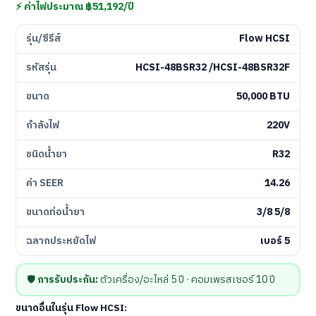
⚡ ค่าไฟประมาณ ฿51,192/ปี
รุ่น/ซีรีส์
Flow HCSI
รหัสรุ่น
HCSI-48BSR32 /HCSI-48BSR32F
ขนาด
50,000 BTU
กำลังไฟ
220V
ชนิดน้ำยา
R32
ค่า SEER
14.26
ขนาดท่อน้ำยา
3/8 5/8
ฉลากประหยัดไฟ
เบอร์ 5
🛡️
การรับประกัน:
ตัวเครื่อง/อะไหล่ 5 ปี · คอมเพรสเซอร์ 10 ปี
ขนาดอื่นในรุ่น Flow HCSI: