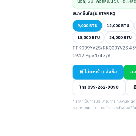
นอก) 5 ปี · คอยล์เย็น 5 ปี · อะไหล่อื
ขนาดอื่นในรุ่น STAR KQ:
9,000 BTU
12,000 BTU
18,000 BTU
24,000 BTU
FTKQ09YV2S/RKQ09YV2S #5* 
19.12 Pipe 1/4 3/8
🛒 ใส่ตะกร้า / สั่งซื้อ
สอ
โทร 099-262-9090

* ราคาเป็นการประมาณการ ทีมงานจะติดต่อ
หมายก่อนเสมอ · แถมสำรวจหน้างานฟรีในพื