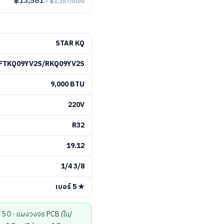
฿13,561
≈ ฿1,357/เดือน
STAR KQ
FTKQ09YV2S/RKQ09YV2S
9,000 BTU
220V
R32
19.12
1/4 3/8
เบอร์ 5 ★
 ปี · แผงวงจร PCB (ใน/