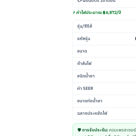
💳 ผ่อนบัตร 10 เดือน
⚡ ค่าไฟประมาณ ฿6,872/ปี
รุ่น/ซีรีส์
รหัสรุ่น
ขนาด
กำลังไฟ
ชนิดน้ำยา
ค่า SEER
ขนาดท่อน้ำยา
ฉลากประหยัดไฟ
🛡️
การรับประกัน:
คอมเพรสเซอร์ 5