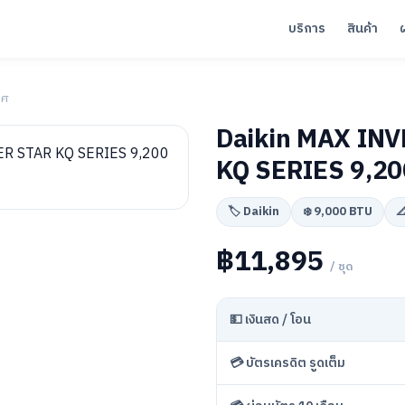
บริการ
สินค้า
าศ
Daikin MAX IN
KQ SERIES 9,20
🏷️ Daikin
❄️ 9,000 BTU

฿11,895
/ ชุด
💵 เงินสด / โอน
💳 บัตรเครดิต รูดเต็ม