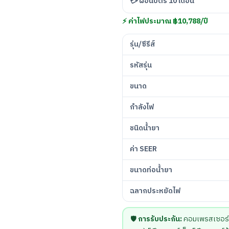
💳 ผ่อนบัตร 10 เดือน
⚡ ค่าไฟประมาณ ฿10,788/ปี
รุ่น/ซีรีส์
รหัสรุ่น
ขนาด
กำลังไฟ
ชนิดน้ำยา
ค่า SEER
ขนาดท่อน้ำยา
ฉลากประหยัดไฟ
🛡️
การรับประกัน:
คอมเพรสเซอร์ 5