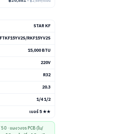
฿26,881
≈ ฿2,689/เดือน
STAR KF
FTKF15YV2S/RKF15YV2S
15,000 BTU
220V
R32
20.3
1/4 1/2
เบอร์ 5 ★★
 ปี · แผงวงจร PCB (ใน/