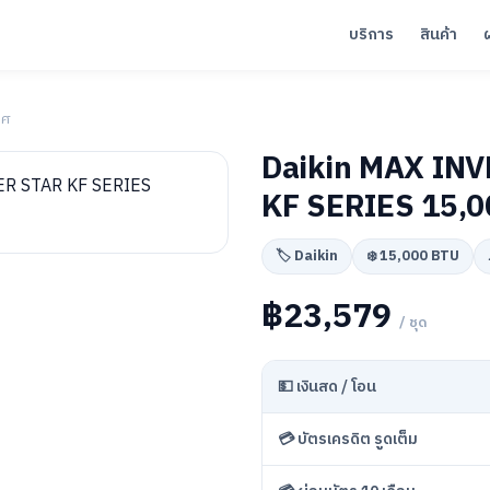
บริการ
สินค้า
าศ
Daikin MAX IN
KF SERIES 15,0
🏷️ Daikin
❄️ 15,000 BTU
฿23,579
/ ชุด
💵 เงินสด / โอน
💳 บัตรเครดิต รูดเต็ม