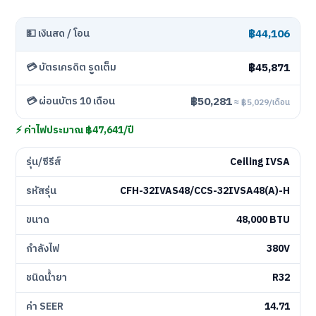
฿44,106
💵 เงินสด / โอน
฿45,871
💳 บัตรเครดิต รูดเต็ม
฿50,281
💳 ผ่อนบัตร 10 เดือน
≈ ฿5,029/เดือน
⚡ ค่าไฟประมาณ ฿47,641/ปี
รุ่น/ซีรีส์
Ceiling IVSA
รหัสรุ่น
CFH-32IVAS48/CCS-32IVSA48(A)-H
ขนาด
48,000 BTU
กำลังไฟ
380V
ชนิดน้ำยา
R32
ค่า SEER
14.71