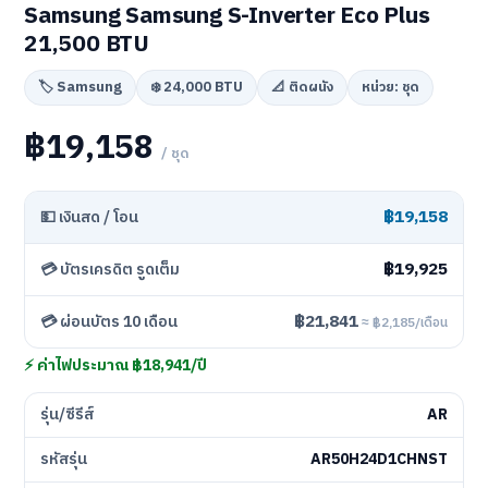
Samsung Samsung S-Inverter Eco Plus
21,500 BTU
🏷️ Samsung
❄️ 24,000 BTU
📐 ติดผนัง
หน่วย: ชุด
฿19,158
/ ชุด
฿19,158
💵 เงินสด / โอน
฿19,925
💳 บัตรเครดิต รูดเต็ม
฿21,841
💳 ผ่อนบัตร 10 เดือน
≈ ฿2,185/เดือน
⚡ ค่าไฟประมาณ ฿18,941/ปี
รุ่น/ซีรีส์
AR
รหัสรุ่น
AR50H24D1CHNST