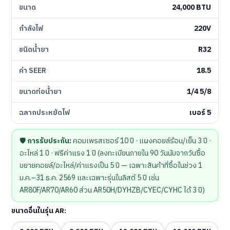
ขนาด
24,000 BTU
กำลังไฟ
220V
ชนิดน้ำยา
R32
ค่า SEER
18.5
ขนาดท่อน้ำยา
1/4 5/8
ฉลากประหยัดไฟ
เบอร์ 5
🛡️
การรับประกัน:
คอมเพรสเซอร์ 10 ปี · แผงคอยล์ร้อน/เย็น 3 ปี ·
อะไหล่ 1 ปี · ฟรีค่าแรง 1 ปี (ลงทะเบียนภายใน 90 วันนับจากวันซื้อ
ขยายคอยล์/อะไหล่/ค่าแรงเป็น 5 ปี — เฉพาะสินค้าที่ซื้อในช่วง 1
ม.ค.–31 ธ.ค. 2569 และเฉพาะรุ่นในลิสต์ 5 ปี เช่น
AR80F/AR70/AR60 ส่วน AR50H/DYHZB/CYEC/CYHC ได้ 3 ปี)
ขนาดอื่นในรุ่น AR: