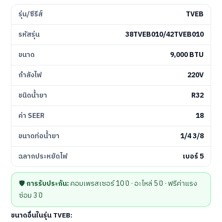
รุ่น/ซีรีส์
TVEB
รหัสรุ่น
38TVEB010/42TVEB010
ขนาด
9,000 BTU
กำลังไฟ
220V
ชนิดน้ำยา
R32
ค่า SEER
18
ขนาดท่อน้ำยา
1/4 3/8
ฉลากประหยัดไฟ
เบอร์ 5
🛡️
การรับประกัน:
คอมเพรสเซอร์ 10 ปี · อะไหล่ 5 ปี · ฟรีค่าแรง
ซ่อม 3 ปี
ขนาดอื่นในรุ่น TVEB: