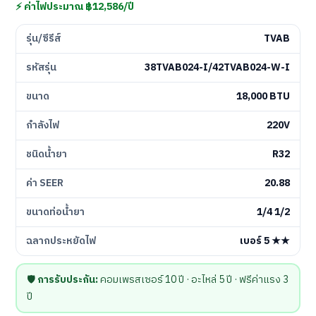
⚡ ค่าไฟประมาณ ฿12,586/ปี
รุ่น/ซีรีส์
TVAB
รหัสรุ่น
38TVAB024-I/42TVAB024-W-I
ขนาด
18,000 BTU
กำลังไฟ
220V
ชนิดน้ำยา
R32
ค่า SEER
20.88
ขนาดท่อน้ำยา
1/4 1/2
ฉลากประหยัดไฟ
เบอร์ 5 ★★
🛡️
การรับประกัน:
คอมเพรสเซอร์ 10 ปี · อะไหล่ 5 ปี · ฟรีค่าแรง 3
ปี