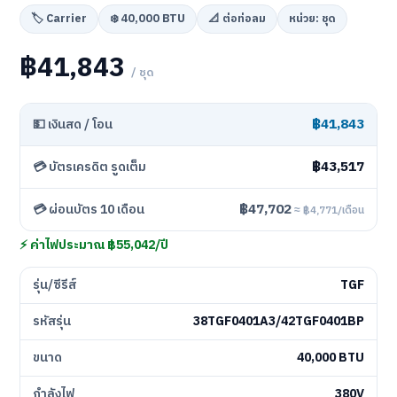
🏷️ Carrier
❄️ 40,000 BTU
📐 ต่อท่อลม
หน่วย: ชุด
฿41,843
/ ชุด
฿41,843
💵 เงินสด / โอน
฿43,517
💳 บัตรเครดิต รูดเต็ม
฿47,702
💳 ผ่อนบัตร 10 เดือน
≈ ฿4,771/เดือน
⚡ ค่าไฟประมาณ ฿55,042/ปี
รุ่น/ซีรีส์
TGF
รหัสรุ่น
38TGF0401A3/42TGF0401BP
ขนาด
40,000 BTU
กำลังไฟ
380V