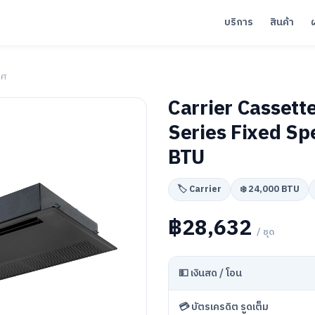
บริการ
สินค้า
าศ
Carrier Cassett
Series Fixed Sp
BTU
🏷️ Carrier
❄️ 24,000 BTU
฿28,632
/ ชุด
💵 เงินสด / โอน
💳 บัตรเครดิต รูดเต็ม