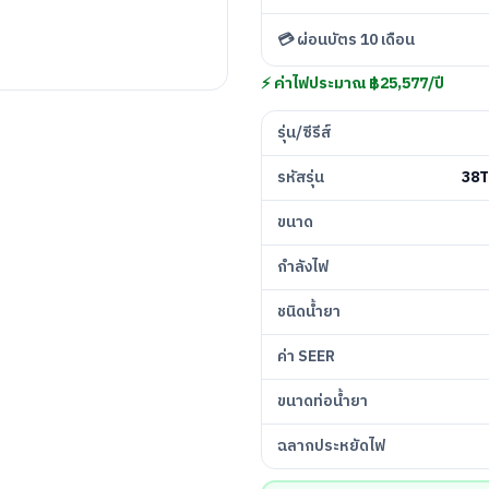
💳 ผ่อนบัตร 10 เดือน
⚡ ค่าไฟประมาณ ฿25,577/ปี
รุ่น/ซีรีส์
รหัสรุ่น
38
ขนาด
กำลังไฟ
ชนิดน้ำยา
ค่า SEER
ขนาดท่อน้ำยา
ฉลากประหยัดไฟ