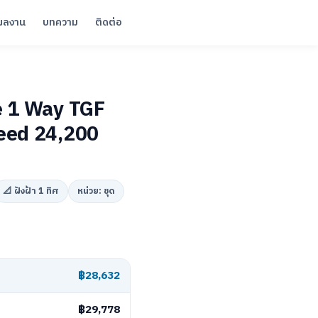
ผลงาน
บทความ
ติดต่อ
e 1 Way TGF
eed 24,200
📐 ฝังฝ้า 1 ทิศ
หน่วย: ชุด
฿28,632
฿29,778