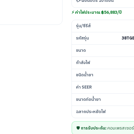
💳 ผ่อนบัตร 10 เดือน
⚡ ค่าไฟประมาณ ฿56,883/ปี
รุ่น/ซีรีส์
รหัสรุ่น
38TG
ขนาด
กำลังไฟ
ชนิดน้ำยา
ค่า SEER
ขนาดท่อน้ำยา
ฉลากประหยัดไฟ
🛡️
การรับประกัน:
คอมเพรสเซอร์ 7 